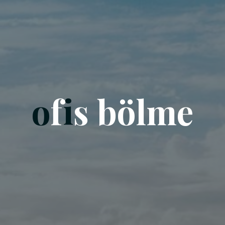
o
f
i
s
b
ö
l
m
e