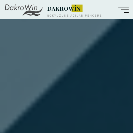
DAKROWİN
GÖKYÜZÜNE AÇILAN PENCERE