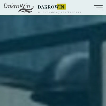
DAKROWİN
GÖKYÜZÜNE AÇILAN PENCERE