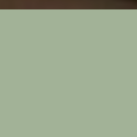
İşletmelerin daha çok depo alanlarında kullanılan ve
istiflemeyi düzenli bir hale getirmek için geliştirilmiş özel
metal konsiksüyonlardır. Sistemlerin inşa amacı, aynı tür
ürünleri ya da araçları üst üste düzenli bir şekilde
yerleştirmektir.
Demir Doğrama Neden Kullanılır?
Ucuz maliyetlidir.